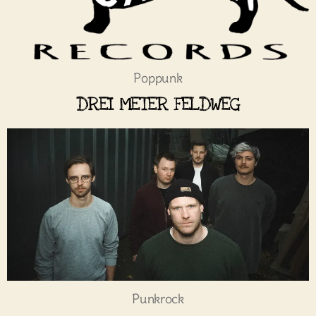
Poppunk
DREI METER FELDWEG
Punkrock